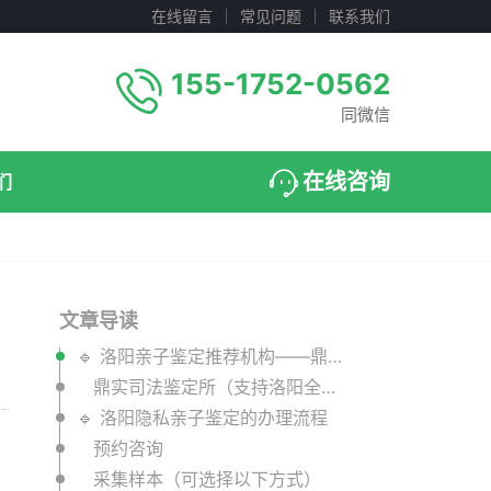
在线留言
常见问题
联系我们
155-1752-0562
同微信
在线咨询
们
文章导读
🔹 洛阳亲子鉴定推荐机构——鼎实司法鉴定所
鼎实司法鉴定所（支持洛阳全市上门采样）
🔹 洛阳隐私亲子鉴定的办理流程
预约咨询
采集样本（可选择以下方式）