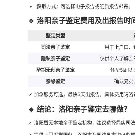
获取方式：可选择电子报告或纸质报告邮寄。
🔹 洛阳亲子鉴定费用及出报告时
鉴定类型
司法亲子鉴定
用于上户口、
隐私亲子鉴定
仅供个人了解亲
孕期无创亲子鉴定
怀孕5周以
亲缘鉴定
确认兄弟
📌 加急服务可选，最快5天出报告，具体费用请咨
🔹 结论：洛阳亲子鉴定去哪做？
📌 洛阳暂无本地亲子鉴定机构，建议选择鼎实司
📌 提供上门采样服务，洛阳市及周边县市均可办