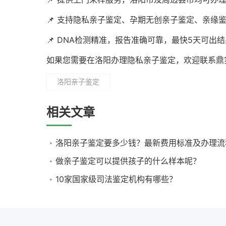
📌 支持隐私亲子鉴定、孕期无创亲子鉴定、亲缘
📌 DNA检测精准，报告准确可靠，最快5天可出结
如果您需要在洛阳办理隐私亲子鉴定，欢迎联系鼎
洛阳亲子鉴定
相关文章
洛阳亲子鉴定要多少钱？最新费用标准及办理流
做亲子鉴定可以提供孩子的什么样本呢？
10家国家级司法鉴定机构有哪些？