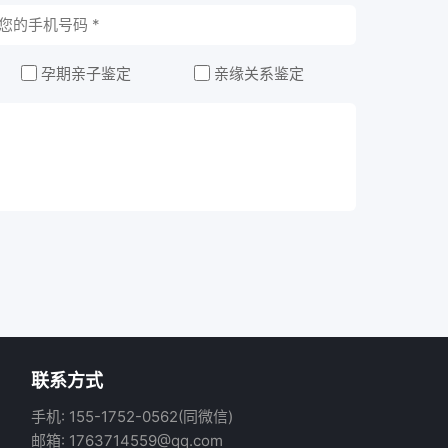
孕期亲子鉴定
亲缘关系鉴定
联系方式
手机: 155-1752-0562(同微信)
邮箱: 1763714559@qq.com