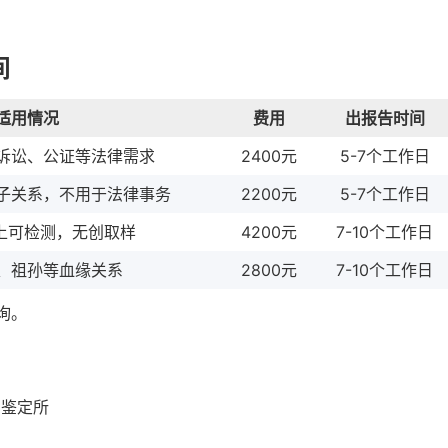
间
适用情况
费用
出报告时间
诉讼、公证等法律需求
2400元
5-7个工作日
子关系，不用于法律事务
2200元
5-7个工作日
上可检测，无创取样
4200元
7-10个工作日
、祖孙等血缘关系
2800元
7-10个工作日
询。
法鉴定所
理