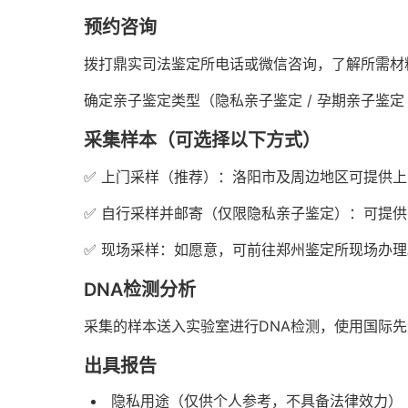
预约咨询
拨打鼎实司法鉴定所电话或微信咨询，了解所需材
确定亲子鉴定类型（隐私亲子鉴定 / 孕期亲子鉴定 
采集样本（可选择以下方式）
✅ 上门采样（推荐）：洛阳市及周边地区可提供
✅ 自行采样并邮寄（仅限隐私亲子鉴定）：可提
✅ 现场采样：如愿意，可前往郑州鉴定所现场办理
DNA检测分析
采集的样本送入实验室进行DNA检测，使用国际
出具报告
隐私用途（仅供个人参考，不具备法律效力）