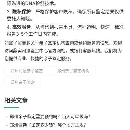
际先进的DNA检测技术。
隐私保护
：严格保护客户隐私，确保所有鉴定结果仅供
委托人知晓。
高效服务
：从咨询到报告出具，流程透明、快速，标准
报告3-5个工作日内完成。
如需了解更多关于亲子鉴定机构查询或预约服务的信息，欢迎
访问鼎实司法鉴定中心官方网站，或拨打客服热线。我们将为
您提供专业、快捷的亲子鉴定服务。
郑州司法亲子鉴定
郑州亲子鉴定机构
郑州亲子鉴定
相关文章
郑州亲子鉴定需要预约吗？当天可以做吗？
郑州做亲子鉴定多少钱？哪个地方正规？