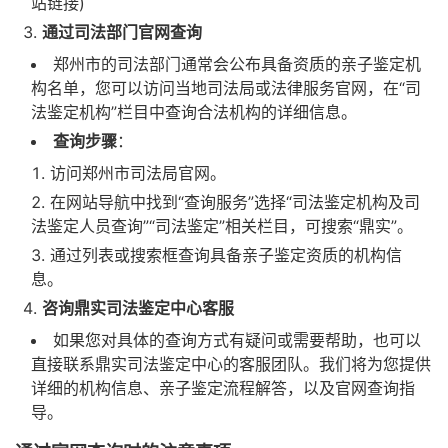
站链接)
通过司法部门官网查询
郑州市的司法部门通常会公布具备资质的亲子鉴定机
构名单，您可以访问当地司法局或法律服务官网，在“司
法鉴定机构”栏目中查询合法机构的详细信息。
查询步骤
：
访问郑州市司法局官网。
在网站导航中找到“查询服务”选择“司法鉴定机构及司
法鉴定人员查询”“司法鉴定”相关栏目，可搜索“鼎实
”
。
通过列表或搜索框查询具备亲子鉴定资质的机构信
息。
咨询鼎实司法鉴定中心客服
如果您对具体的查询方式有疑问或需要帮助，也可以
直接联系鼎实司法鉴定中心的客服团队。我们将为您提供
详细的机构信息、亲子鉴定流程解答，以及官网查询指
导。