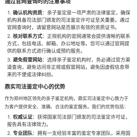
通过官网查询时的注意事项
确认机构资质
：亲子鉴定是一项严肃的法律鉴定，确保
机构具备司法部门颁发的司法鉴定许可证至关重要。通过
官网查询时，请留意网站是否展示有效的资质证书。
核对联系方式
：正规机构的官网通常会提供清晰的联系
方式，包括电话、邮箱、办公地址等。您可以通过官网提
供的联系方式进行确认或预约服务。
避免假冒网站
：选择亲子鉴定机构时，务必通过官方渠
道查询，避免访问非正规或假冒网站，避免因虚假信息带
来的不便或法律纠纷。
鼎实司法鉴定中心的优势
作为郑州地区领先的亲子鉴定机构，鼎实司法鉴定中心致力于
为客户提供安全、准确、合法的鉴定服务。我们的优势包括：
权威认证
：获得国家司法部门颁发的司法鉴定许可证，
报告具有法律效力。
专业团队
：拥有一支经验丰富的鉴定专家团队，采用国