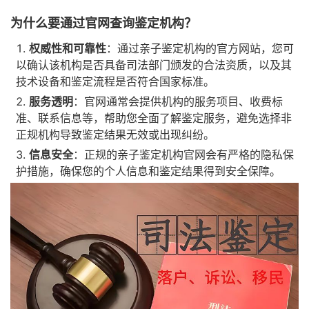
为什么要通过官网查询鉴定机构？
权威性和可靠性
：通过亲子鉴定机构的官方网站，您可
以确认该机构是否具备司法部门颁发的合法资质，以及其
技术设备和鉴定流程是否符合国家标准。
服务透明
：官网通常会提供机构的服务项目、收费标
准、联系信息等，帮助您全面了解鉴定服务，避免选择非
正规机构导致鉴定结果无效或出现纠纷。
信息安全
：正规的亲子鉴定机构官网会有严格的隐私保
护措施，确保您的个人信息和鉴定结果得到安全保障。