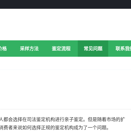
价格
采样方法
鉴定流程
常见问题
联系我
？
都会选择在司法鉴定机构进行亲子鉴定。但是随着市场的扩
消费者来说如何选择正规的鉴定机构成为了一个问题。