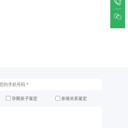
1

孕期亲子鉴定
亲缘关系鉴定