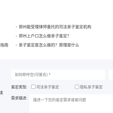
郑州能受理律师委托的司法亲子鉴定机构
郑州上户口怎么做亲子鉴定？
测指南
亲子鉴定是怎么做的？原理是什么
鉴定类型:
司法亲子鉴定
隐私亲子鉴定
拨
需求描述: