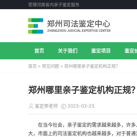
受理河南省内亲子鉴定服务
首页
关于我们
鉴定项目
鉴定
司法亲子鉴定
首页
>
常见问题
> 郑州哪里亲子鉴定机构正规？
隐私亲子鉴定
孕期亲子鉴定
郑州哪里亲子鉴定机构正规
亲缘关系鉴定
鉴定李老师
2023-03-23
在当今社会，亲子鉴定的需求越来越多，许多人
大，市面上的司法鉴定机构也越来越多，对于普通