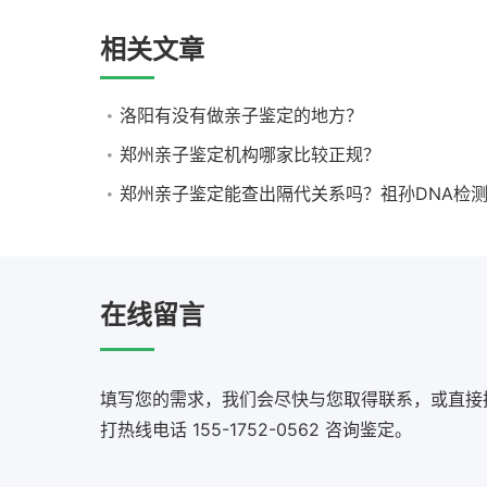
相关文章
洛阳有没有做亲子鉴定的地方？
郑州亲子鉴定机构哪家比较正规？
郑州亲子鉴定能查出隔代关系吗？祖孙DNA检
在线留言
填写您的需求，我们会尽快与您取得联系，或直接
打热线电话 155-1752-0562 咨询鉴定。