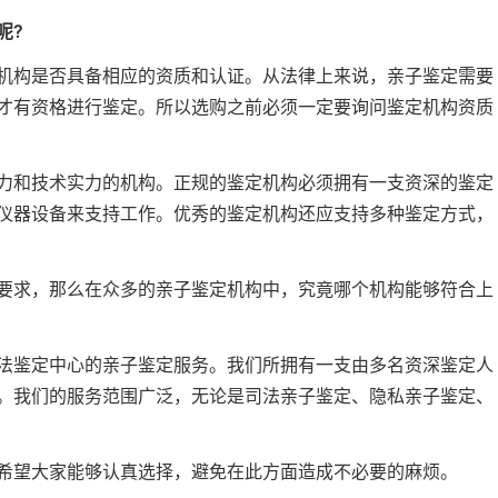
呢?
构是否具备相应的资质和认证。从法律上来说，亲子鉴定需要
才有资格进行鉴定。所以选购之前必须一定要询问鉴定机构资质
和技术实力的机构。正规的鉴定机构必须拥有一支资深的鉴定
仪器设备来支持工作。优秀的鉴定机构还应支持多种鉴定方式，
求，那么在众多的亲子鉴定机构中，究竟哪个机构能够符合上
鉴定中心的亲子鉴定服务。我们所拥有一支由多名资深鉴定人
。我们的服务范围广泛，无论是司法亲子鉴定、隐私亲子鉴定、
望大家能够认真选择，避免在此方面造成不必要的麻烦。